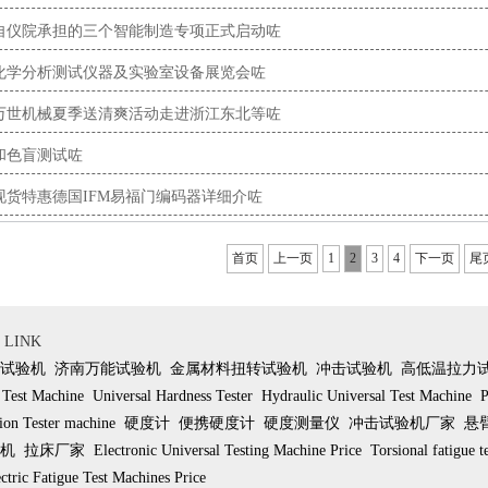
自仪院承担的三个智能制造专项正式启动咗
化学分析测试仪器及实验室设备展览会咗
万世机械夏季送清爽活动走进浙江东北等咗
和色盲测试咗
现货特惠德国IFM易福门编码器详细介咗
首页
上一页
1
2
3
4
下一页
尾
LINK
试验机
济南万能试验机
金属材料扭转试验机
冲击试验机
高低温拉力
 Test Machine
Universal Hardness Tester
Hydraulic Universal Test Machine
P
ion Tester machine
硬度计
便携硬度计
硬度测量仪
冲击试验机厂家
悬
机
拉床厂家
Electronic Universal Testing Machine Price
Torsional fatigue t
ctric Fatigue Test Machines Price