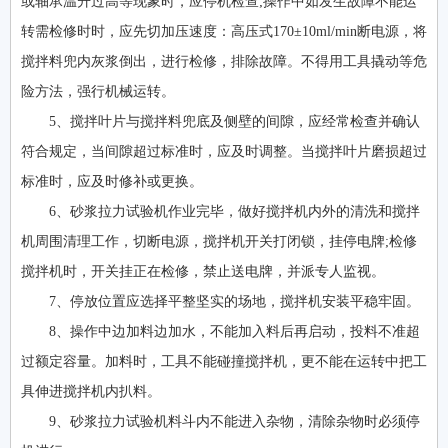
或轴承温升过高等现象时，应停机检查;操作中如发生故障不能运
转需检修时时，应先切加压速度：高压式170±10ml/min断电源，将
搅拌料兜内灰浆倒出，进行检修，排除故障。不得用工具撬动等危
险方法，强行机械运转。
5、搅拌叶片与搅拌料兜底及侧壁的间隙，应经常检查并确认
符合规定，当间隙超过标准时，应及时调整。当搅拌叶片磨损超过
标准时，应及时修补或更换。
6、砂浆拉力试验机作业完毕，做好搅拌机内外的清洗和搅拌
机周围清理工作，切断电源，搅拌机开关打闭锁，挂停电牌;检修
搅拌机时，开关挂正在检修，禁止送电牌，并派专人监视。
7、停放位置应选择平整坚实的场地，搅拌机安装平稳牢固。
8、操作中边加料边加水，不能加入料后再启动，投料不准超
过额定容量。加料时，工具不能碰撞搅拌机，更不能在运转中把工
具伸进搅拌机内扒料。
9、砂浆拉力试验机料斗内不能进入杂物，清除杂物时必须停