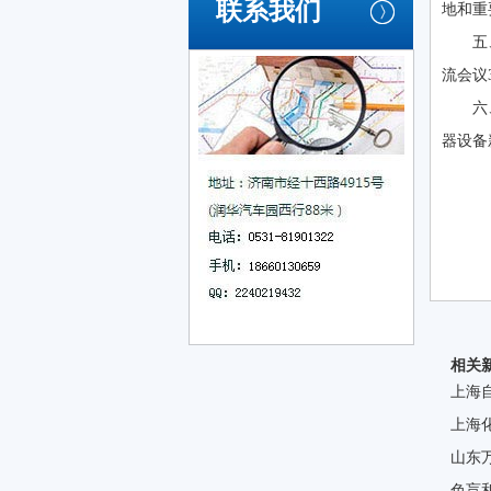
联系我们
地和重
五
流会议
六
器设备
相关
上海
上海
山东
色盲