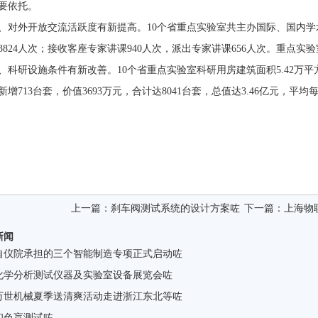
要依托。
、对外开放交流活跃度有新提高。10个省重点实验室共主办国际、国内学
3824人次；接收客座专家讲课940人次，派出专家讲课656人次。重点
、科研设施条件有新改善。10个省重点实验室科研用房建筑面积5.42万平
新增713台套，价值3693万元，合计达8041台套，总值达3.46亿元，平均
上一篇：
刹车阀测试系统的设计方案咗
下一篇：
上海物
新闻
自仪院承担的三个智能制造专项正式启动咗
化学分析测试仪器及实验室设备展览会咗
万世机械夏季送清爽活动走进浙江东北等咗
和色盲测试咗