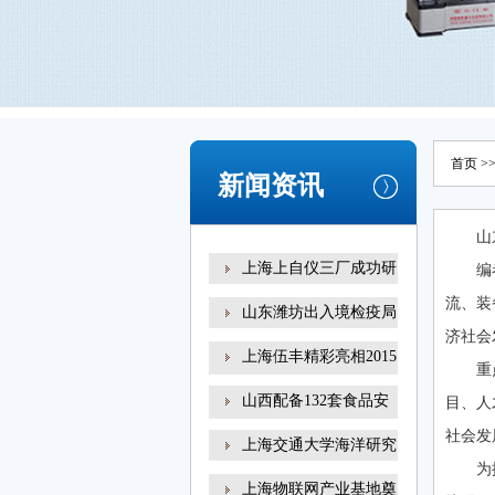
首页
>
新闻资讯
山
上海上自仪三厂成功研
编
流、装
山东潍坊出入境检疫局
济社会
上海伍丰精彩亮相2015
重
咗
山西配备132套食品安
目、人
全
社会发
上海交通大学海洋研究
为
上海物联网产业基地奠