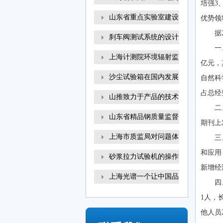
培强3
山东省重点实验室建设
优势领
据
刹车阀测试系统的设计
一
上海计测院环境辐射监
亿元，
沙尘试验箱在国内发展
自然科
占总经
山推致力于产品的技术
二
山东省精品钢质量监督
期刊上
上海市质监局对问题体
三
和应用
砂浆拉力试验机的操作
新增经
上海光谱一个让中国品
四
1人，
他人员