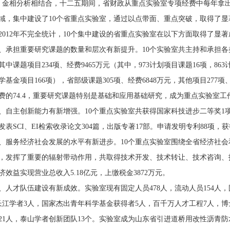
、金相分析相结合，十二五期间，省财政从重点实验室专项经费中每年拿出
域，集中建设了10个省重点实验室，通过以点带面、重点突破，取得了显
2012年不完全统计，10个集中建设的省重点实验室在以下方面取得了显
、承担重要研究课题的数量和层次有新提升。10个实验室共主持和承担各类项
其中课题项目234项、经费9465万元（其中，973计划项目课题16项，86
学基金项目166项），省部级课题305项、经费6848万元，其他项目277
费的74.4，重要研究课题特别是基础和应用基础研究，成为重点实验室工
、自主创新能力有新增强。10个重点实验室共获得国家科技进步二等奖1
发表SCI、EI检索收录论文304篇，出版专著17部。申请发明专利88项，
、服务经济社会发展的水平有新进步。10个重点实验室围绕全省经济社
，发挥了重要的辐射带动作用，共取得技术开发、技术转让、技术咨询、技
济效益实现营业总收入5.18亿元，上缴税金3872万元。
、人才队伍建设有新成效。实验室现有固定人员478人，流动人员154人，
长江学者3人，国家杰出青年科学基金获得者5人，百千万人才工程7人，博
21人，泰山学者创新团队13个。实验室成为山东省引进道桥用改性沥青防水卷